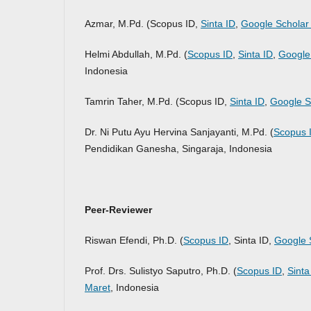
Azmar, M.Pd. (Scopus ID,
Sinta ID
,
Google Scholar
Helmi Abdullah, M.Pd. (
Scopus ID
,
Sinta ID
,
Google
Indonesia
Tamrin Taher, M.Pd. (Scopus ID,
Sinta ID
,
Google S
Dr. Ni Putu Ayu Hervina Sanjayanti, M.Pd. (
Scopus 
Pendidikan Ganesha, Singaraja, Indonesia
Peer-Reviewer
Riswan Efendi, Ph.D. (
Scopus ID
, Sinta ID,
Google 
Prof. Drs. Sulistyo Saputro, Ph.D. (
Scopus ID
,
Sinta
Maret
, Indonesia