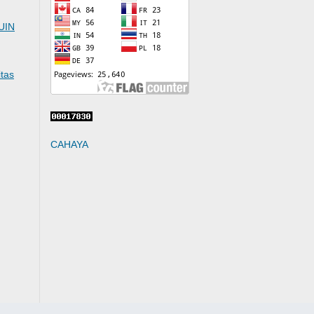
UIN
itas
CAHAYA