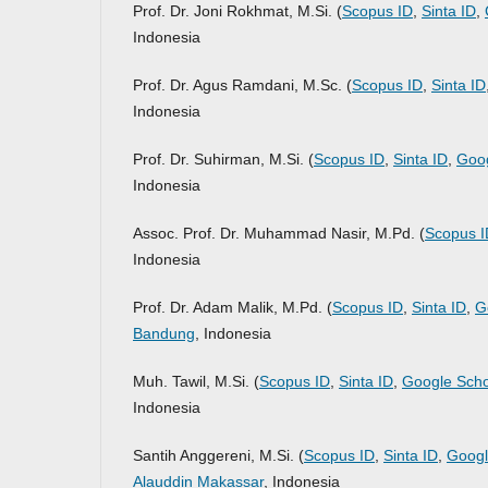
Prof. Dr. Joni Rokhmat, M.Si. (
Scopus ID
,
Sinta ID
,
Indonesia
Prof. Dr. Agus Ramdani, M.Sc. (
Scopus ID
,
Sinta ID
Indonesia
Prof. Dr. Suhirman, M.Si. (
Scopus ID
,
Sinta ID
,
Goog
Indonesia
Assoc. Prof. Dr. Muhammad Nasir, M.Pd. (
Scopus I
Indonesia
Prof. Dr. Adam Malik, M.Pd. (
Scopus ID
,
Sinta ID
,
G
Bandung
, Indonesia
Muh. Tawil, M.Si. (
Scopus ID
,
Sinta ID
,
Google Scho
Indonesia
Santih Anggereni, M.Si. (
Scopus ID
,
Sinta ID
,
Googl
Alauddin Makassar
, Indonesia