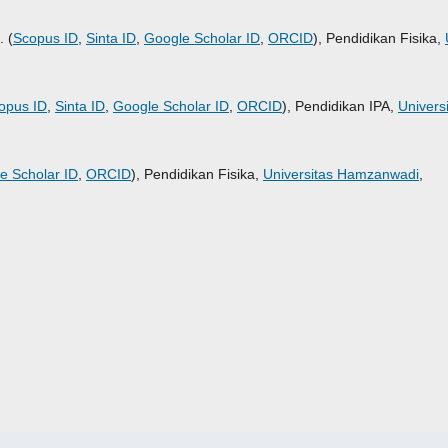
 (
Scopus ID
,
Sinta ID
,
Google Scholar ID
,
ORCID
), Pendidikan Fisika,
opus ID
,
Sinta ID
,
Google Scholar ID
,
ORCID
), Pendidikan IPA,
Univers
e Scholar ID
,
ORCID
), Pendidikan Fisika,
Universitas Hamzanwadi
,