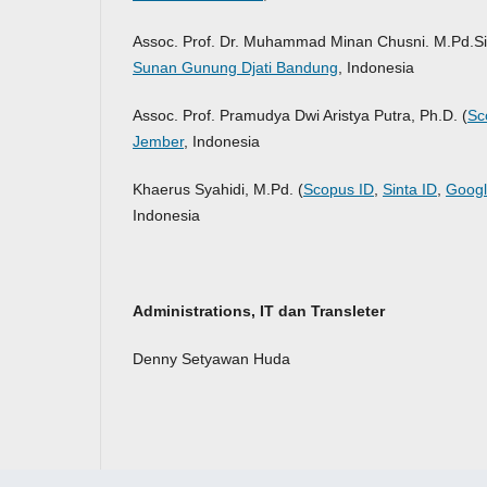
Assoc. Prof. Dr. Muhammad Minan Chusni. M.Pd.Si.
Sunan Gunung Djati Bandung
, Indonesia
Assoc. Prof. Pramudya Dwi Aristya Putra, Ph.D. (
Sc
Jember
, Indonesia
Khaerus Syahidi, M.Pd. (
Scopus ID
,
Sinta ID
,
Googl
Indonesia
Administrations, IT dan Transleter
Denny Setyawan Huda