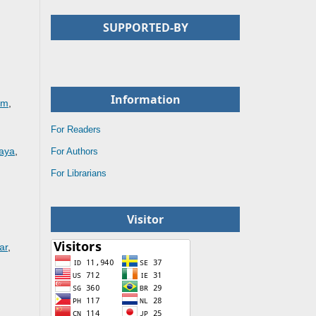
SUPPORTED-BY
Information
am
,
For Readers
aya
,
For Authors
For Librarians
Visitor
ar
,