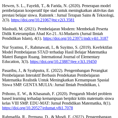
Hewen, S. L., Fayeldi, T., & Farida, N. (2020). Penerapan model
pembelajaran kooperatif tipe stad untuk meningkatkan aktivitas dan
prestasi belajar siswa. Rainstek : Jurnal Terapan Sains & Teknologi,
2(3).
https://doi.org/10.21067/jtst.v2i3.3581
Mashudi, M. (2021). Pembelajaran Modern: Membekali Peserta
Didik Keterampilan Abad Ke-21. Al-Mudarris (Jurnal Ilmiah
Pendidikan Islam), 4(1).
https://doi.org/10.23971/mdr.v4i1.3187
Nur Syamsu, F., Rahmawati, I., & Suyitno, S. (2019). Keefektifan
Model Pembelajaran STAD terhadap Hasil Belajar Matematika
Materi Bangun Ruang. International Journal of Elementary
Education, 3(3).
https://doi.org/10.23887/ijee.v3i3.19450
Pasaribu, J., & Syahputra, E. (2022). Pengembangan Perangkat
Pembelajaran Interaktif Berbasis Pendekatan Pembelajaran
Matematika Realistik Untuk Meningkatkan Kemampuan Spasial
Siswa SMP. GENTA MULIA: Jurnal Ilmiah Pendidikan, i.
Prihono, E. W., & Khasanah, F. (2020). Pengaruh Model problem
based learning terhadap kemampuan berpikir kritis matematis siswa
kelas VIII SMP. EDU-MAT: Jurnal Pendidikan Matematika, 8(1).
https://doi.org/10.20527/edumat.v8i1.7078
Rahmadila, R., Permana, D., & Musdi, E. (2022). Pengembangan