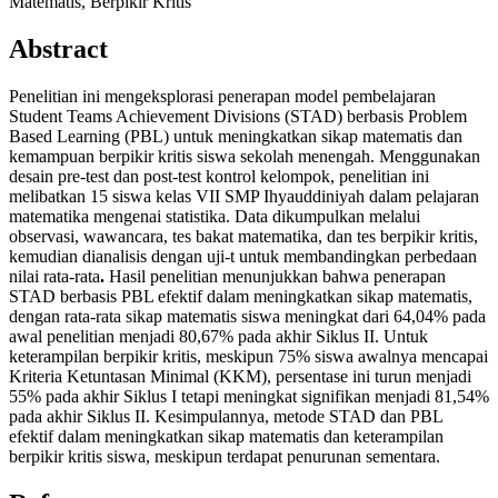
Matematis, Berpikir Kritis
Abstract
Penelitian ini mengeksplorasi penerapan model pembelajaran
Student Teams Achievement Divisions (STAD) berbasis Problem
Based Learning (PBL) untuk meningkatkan sikap matematis dan
kemampuan berpikir kritis siswa sekolah menengah. Menggunakan
desain pre-test dan post-test kontrol kelompok, penelitian ini
melibatkan 15 siswa kelas VII SMP Ihyauddiniyah dalam pelajaran
matematika mengenai statistika. Data dikumpulkan melalui
observasi, wawancara, tes bakat matematika, dan tes berpikir kritis,
kemudian dianalisis dengan uji-t untuk membandingkan perbedaan
nilai rata-rata
.
Hasil penelitian menunjukkan bahwa penerapan
STAD berbasis PBL efektif dalam meningkatkan sikap matematis,
dengan rata-rata sikap matematis siswa meningkat dari 64,04% pada
awal penelitian menjadi 80,67% pada akhir Siklus II. Untuk
keterampilan berpikir kritis, meskipun 75% siswa awalnya mencapai
Kriteria Ketuntasan Minimal (KKM), persentase ini turun menjadi
55% pada akhir Siklus I tetapi meningkat signifikan menjadi 81,54%
pada akhir Siklus II. Kesimpulannya, metode STAD dan PBL
efektif dalam meningkatkan sikap matematis dan keterampilan
berpikir kritis siswa, meskipun terdapat penurunan sementara.