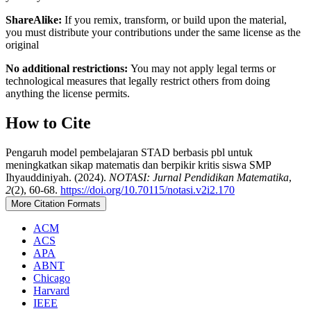
ShareAlike:
If you remix, transform, or build upon the material,
you must distribute your contributions under the same license as the
original
No additional restrictions:
You may not apply legal terms or
technological measures that legally restrict others from doing
anything the license permits.
How to Cite
Pengaruh model pembelajaran STAD berbasis pbl untuk
meningkatkan sikap matematis dan berpikir kritis siswa SMP
Ihyauddiniyah. (2024).
NOTASI: Jurnal Pendidikan Matematika
,
2
(2), 60-68.
https://doi.org/10.70115/notasi.v2i2.170
More Citation Formats
ACM
ACS
APA
ABNT
Chicago
Harvard
IEEE