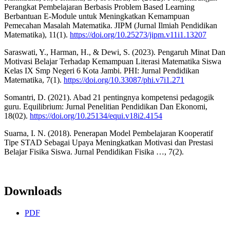
Perangkat Pembelajaran Berbasis Problem Based Learning
Berbantuan E-Module untuk Meningkatkan Kemampuan
Pemecahan Masalah Matematika. JIPM (Jurnal Ilmiah Pendidikan
Matematika), 11(1).
https://doi.org/10.25273/jipm.v11i1.13207
Saraswati, Y., Harman, H., & Dewi, S. (2023). Pengaruh Minat Dan
Motivasi Belajar Terhadap Kemampuan Literasi Matematika Siswa
Kelas IX Smp Negeri 6 Kota Jambi. PHI: Jurnal Pendidikan
Matematika, 7(1).
https://doi.org/10.33087/phi.v7i1.271
Somantri, D. (2021). Abad 21 pentingnya kompetensi pedagogik
guru. Equilibrium: Jurnal Penelitian Pendidikan Dan Ekonomi,
18(02).
https://doi.org/10.25134/equi.v18i2.4154
Suarna, I. N. (2018). Penerapan Model Pembelajaran Kooperatif
Tipe STAD Sebagai Upaya Meningkatkan Motivasi dan Prestasi
Belajar Fisika Siswa. Jurnal Pendidikan Fisika …, 7(2).
Downloads
PDF