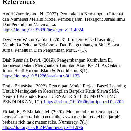
References
Andri Nurcahyono, N. (2023). Peningkatan Kemampuan Literasi
dan Numerasi Melalui Model Pembelajaran. Hexagon: Jurnal Ilmu
Dan Pendidikan Matematika.
https://doi.org/10.33830/hexagon.v1i1.4924
.
Dewi Ayu Wisnu Wardani. (2023). Problem Based Learning:
Membuka Peluang Kolaborasi Dan Pengembangan Skill Siswa.
Jurnal Penelitian Dan Penjaminan Mutu, 4(1).
Diah Rusmala Dewi. (2019). Pengembangan Kurikulum Di
Indonesia Dalam Menghadapi Tuntutan Abad Ke-21. As-Salam:
Jurnal Studi Hukum Islam & Pendidikan, 8(1).
https://doi.org/10.51226/assalam.v8i1.123
Ernita Fransiska. (2022). Penerapan Model Project Based Learning
Untuk Meningkatkan Keterampilan Berpikir Kritis Siswa SMA
Negeri 1 Palangka Raya. JURNAL RISET RUMPUN ILMU
PENDIDIKAN, 1(1).
https://doi.org/10.55606/jurripen.v1i1.2205
Fitriati, F., & Marlaini, M. (2020). Menumbuhkan kemampuan
pemecahan masalah matematika siswa melalui model belajar pbl
berbasis rich task matematika. Numeracy, 7(1).
https://doi.org/10.46244/numeracy.v7i1.996