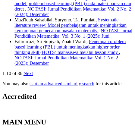
model problem based learning (PBL) pada materi barisan dan
deret
,
NOTASI: Jurnal Pendidikan Matematika: Vol. 2 No. 2
(2024): Desember
Mazi'idah Salsabilah Suryono, Tia Purniati,
Systematic
literature review: Model pembelajaran untuk meningkatkan
kemampuan pemecahan masalah matematis
,
NOTASI: Jurnal
Pendidikan Matematika: Vol. 3 No. 1 (2025): Juni
Fahrurrozi, Sri Supiyati, Zoatul Wardi,
Penerapan problem
based learning (PBL) untuk meningkatkan higher order
thinking skill (HOTS) mahasiswa melalui lesson study
,
NOTASI: Jurnal Pendidikan Matematika: Vol. 1 No. 2
(2023): Desember
1-10 of 36
Next
You may also
start an advanced similarity search
for this article.
Accredited
MAIN MENU