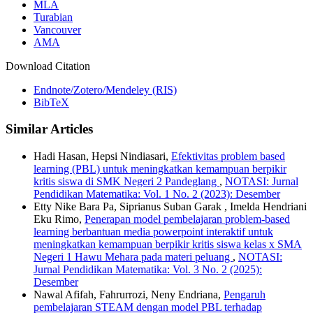
MLA
Turabian
Vancouver
AMA
Download Citation
Endnote/Zotero/Mendeley (RIS)
BibTeX
Similar Articles
Hadi Hasan, Hepsi Nindiasari,
Efektivitas problem based
learning (PBL) untuk meningkatkan kemampuan berpikir
kritis siswa di SMK Negeri 2 Pandeglang
,
NOTASI: Jurnal
Pendidikan Matematika: Vol. 1 No. 2 (2023): Desember
Etty Nike Bara Pa, Siprianus Suban Garak , Imelda Hendriani
Eku Rimo,
Penerapan model pembelajaran problem-based
learning berbantuan media powerpoint interaktif untuk
meningkatkan kemampuan berpikir kritis siswa kelas x SMA
Negeri 1 Hawu Mehara pada materi peluang
,
NOTASI:
Jurnal Pendidikan Matematika: Vol. 3 No. 2 (2025):
Desember
Nawal Afifah, Fahrurrozi, Neny Endriana,
Pengaruh
pembelajaran STEAM dengan model PBL terhadap