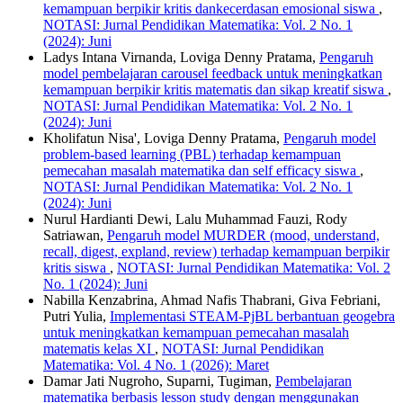
kemampuan berpikir kritis dankecerdasan emosional siswa
,
NOTASI: Jurnal Pendidikan Matematika: Vol. 2 No. 1
(2024): Juni
Ladys Intana Virnanda, Loviga Denny Pratama,
Pengaruh
model pembelajaran carousel feedback untuk meningkatkan
kemampuan berpikir kritis matematis dan sikap kreatif siswa
,
NOTASI: Jurnal Pendidikan Matematika: Vol. 2 No. 1
(2024): Juni
Kholifatun Nisa', Loviga Denny Pratama,
Pengaruh model
problem-based learning (PBL) terhadap kemampuan
pemecahan masalah matematika dan self efficacy siswa
,
NOTASI: Jurnal Pendidikan Matematika: Vol. 2 No. 1
(2024): Juni
Nurul Hardianti Dewi, Lalu Muhammad Fauzi, Rody
Satriawan,
Pengaruh model MURDER (mood, understand,
recall, digest, expland, review) terhadap kemampuan berpikir
kritis siswa
,
NOTASI: Jurnal Pendidikan Matematika: Vol. 2
No. 1 (2024): Juni
Nabilla Kenzabrina, Ahmad Nafis Thabrani, Giva Febriani,
Putri Yulia,
Implementasi STEAM-PjBL berbantuan geogebra
untuk meningkatkan kemampuan pemecahan masalah
matematis kelas XI
,
NOTASI: Jurnal Pendidikan
Matematika: Vol. 4 No. 1 (2026): Maret
Damar Jati Nugroho, Suparni, Tugiman,
Pembelajaran
matematika berbasis lesson study dengan menggunakan