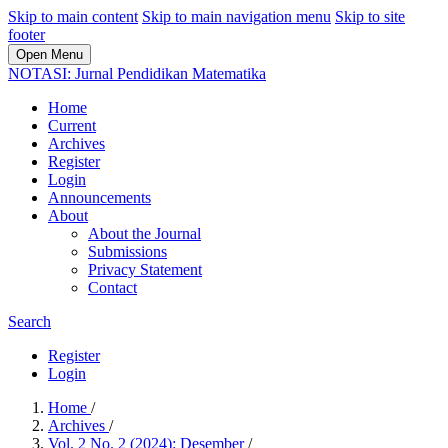
Skip to main content
Skip to main navigation menu
Skip to site
footer
Open Menu
NOTASI: Jurnal Pendidikan Matematika
Home
Current
Archives
Register
Login
Announcements
About
About the Journal
Submissions
Privacy Statement
Contact
Search
Register
Login
Home
/
Archives
/
Vol. 2 No. 2 (2024): Desember
/