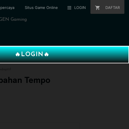
rpercaya
Situs Game Online
LOGIN
DAFTAR
Casino
🔥LOGIN🔥
Adaptif
ubahan Tempo