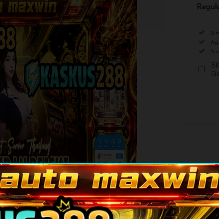
Regula
Regu
Inc
Si
Use, 
Inc
Ag
prod
Inc
Si
The t
Si
buyer
Ga
View
license
details