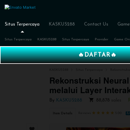
Situs Terpercaya
KASKUS288
Contact Us
Game 
Situs Terpercaya
KASKUS288
Situs Terpercaya
Provider
Game Onl
🔥DAFTAR🔥
KASKUS288
Situs Terpercaya
Rekonstruks
Rekonstruksi Neura
melalui Layer Interak
By
KASKUS288
88,878
sales
5.00
Reviews
5.00
Item Details
8,
stars