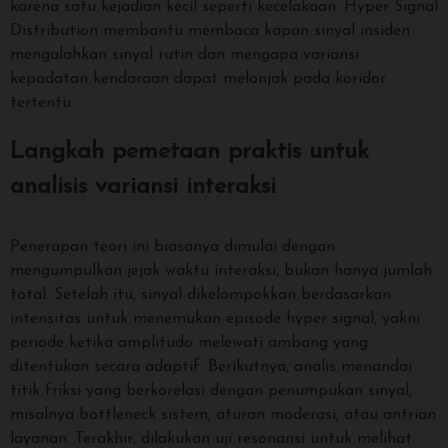
karena satu kejadian kecil seperti kecelakaan. Hyper Signal
Distribution membantu membaca kapan sinyal insiden
mengalahkan sinyal rutin dan mengapa variansi
kepadatan kendaraan dapat melonjak pada koridor
tertentu.
Langkah pemetaan praktis untuk
analisis variansi interaksi
Penerapan teori ini biasanya dimulai dengan
mengumpulkan jejak waktu interaksi, bukan hanya jumlah
total. Setelah itu, sinyal dikelompokkan berdasarkan
intensitas untuk menemukan episode hyper signal, yakni
periode ketika amplitudo melewati ambang yang
ditentukan secara adaptif. Berikutnya, analis menandai
titik friksi yang berkorelasi dengan penumpukan sinyal,
misalnya bottleneck sistem, aturan moderasi, atau antrian
layanan. Terakhir, dilakukan uji resonansi untuk melihat