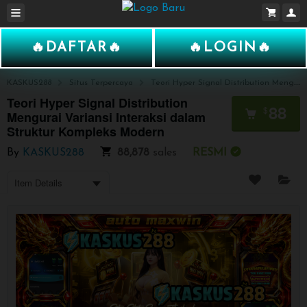
Slot
Togel
Casino
🔥DAFTAR🔥
🔥LOGIN🔥
KASKUS288
Situs Terpercaya
Teori Hyper Signal Distribution Mengurai Variansi Interaksi dalam Struktur Kompleks Modern
Teori Hyper Signal Distribution
88
$
Mengurai Variansi Interaksi dalam
Struktur Kompleks Modern
By
KASKUS288
88,878
sales
RESMI
Item Details