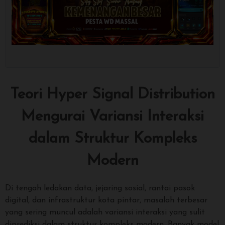
Show More
Teori Hyper Signal Distribution
Mengurai Variansi Interaksi
dalam Struktur Kompleks
Modern
Di tengah ledakan data, jejaring sosial, rantai pasok
digital, dan infrastruktur kota pintar, masalah terbesar
yang sering muncul adalah variansi interaksi yang sulit
diprediksi dalam struktur kompleks modern. Banyak model