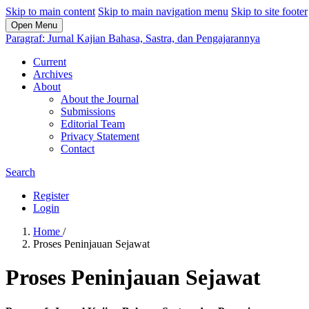
Skip to main content
Skip to main navigation menu
Skip to site footer
Open Menu
Paragraf: Jurnal Kajian Bahasa, Sastra, dan Pengajarannya
Current
Archives
About
About the Journal
Submissions
Editorial Team
Privacy Statement
Contact
Search
Register
Login
Home
/
Proses Peninjauan Sejawat
Proses Peninjauan Sejawat