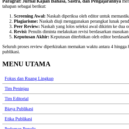
Paragraf: Jurnal Kajian Bahasa, Sastra, dan Pengajarannya
mene
tahapan sebagai berikut:
Screening Awal:
Naskah diperiksa oleh editor untuk memastika
Plagiarisme:
Naskah diuji menggunakan perangkat lunak pendet
Peer Review:
Naskah yang lolos seleksi awal dikirim ke dua o
Revisi:
Penulis diminta melakukan revisi berdasarkan masukan re
Keputusan Akhir:
Keputusan diterbitkan oleh editor berdasark
Seluruh proses review diperkirakan memakan waktu antara 4 hingga 8 
publikasi.
MENU UTAMA
Fokus dan Ruang Lingkup
Tim Peninjau
Tim Editorial
Biaya Publikasi
Etika Publikasi
Pedoman Penulis