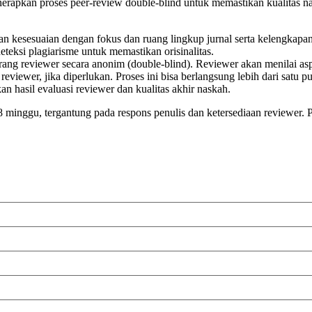
rapkan proses peer-review double-blind untuk memastikan kualitas nas
n kesesuaian dengan fokus dan ruang lingkup jurnal serta kelengkapan
eksi plagiarisme untuk memastikan orisinalitas.
rang reviewer secara anonim (double-blind). Reviewer akan menilai aspe
viewer, jika diperlukan. Proses ini bisa berlangsung lebih dari satu pu
an hasil evaluasi reviewer dan kualitas akhir naskah.
minggu, tergantung pada respons penulis dan ketersediaan reviewer. Pro