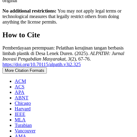
original
No additional restrictions:
You may not apply legal terms or
technological measures that legally restrict others from doing
anything the license permits.
How to Cite
Pemberdayaan perempuan: Pelatihan kerajinan tangan berbasis
limbah plastik di Desa Lenek Duren. (2025).
ALPATIH: Jurnal
Inovasi Pengabdian Masyarakat
,
3
(2), 67-76.
https://doi.org/10.70115/alpatih.v3i2.325
More Citation Formats
ACM
ACS
APA
ABNT
Chicago
Harvard
IEEE
MLA
Turabian
Vancouver
AMA