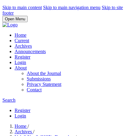
Skip to main content
Skip to main navigation menu
Skip to site
footer
Open Menu
Home
Current
Archives
Announcements
Register
Login
About
About the Journal
Submissions
Privacy Statement
Contact
Search
Register
Login
Home
/
Archives
/