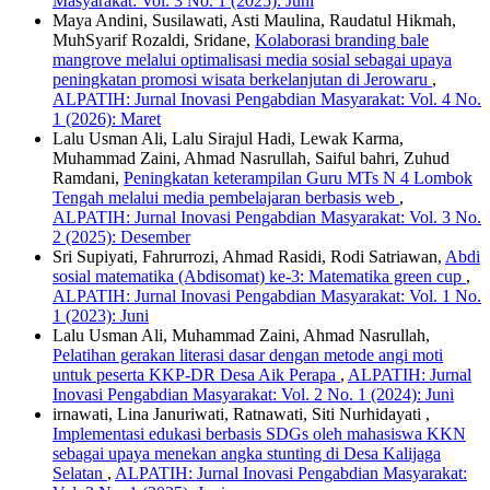
Masyarakat: Vol. 3 No. 1 (2025): Juni
Maya Andini, Susilawati, Asti Maulina, Raudatul Hikmah,
MuhSyarif Rozaldi, Sridane,
Kolaborasi branding bale
mangrove melalui optimalisasi media sosial sebagai upaya
peningkatan promosi wisata berkelanjutan di Jerowaru
,
ALPATIH: Jurnal Inovasi Pengabdian Masyarakat: Vol. 4 No.
1 (2026): Maret
Lalu Usman Ali, Lalu Sirajul Hadi, Lewak Karma,
Muhammad Zaini, Ahmad Nasrullah, Saiful bahri, Zuhud
Ramdani,
Peningkatan keterampilan Guru MTs N 4 Lombok
Tengah melalui media pembelajaran berbasis web
,
ALPATIH: Jurnal Inovasi Pengabdian Masyarakat: Vol. 3 No.
2 (2025): Desember
Sri Supiyati, Fahrurrozi, Ahmad Rasidi, Rodi Satriawan,
Abdi
sosial matematika (Abdisomat) ke-3: Matematika green cup
,
ALPATIH: Jurnal Inovasi Pengabdian Masyarakat: Vol. 1 No.
1 (2023): Juni
Lalu Usman Ali, Muhammad Zaini, Ahmad Nasrullah,
Pelatihan gerakan literasi dasar dengan metode angi moti
untuk peserta KKP-DR Desa Aik Perapa
,
ALPATIH: Jurnal
Inovasi Pengabdian Masyarakat: Vol. 2 No. 1 (2024): Juni
irnawati, Lina Januriwati, Ratnawati, Siti Nurhidayati ,
Implementasi edukasi berbasis SDGs oleh mahasiswa KKN
sebagai upaya menekan angka stunting di Desa Kalijaga
Selatan
,
ALPATIH: Jurnal Inovasi Pengabdian Masyarakat: