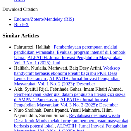
Download Citation
Endnote/Zotero/Mendeley (RIS)
BibTeX
Similar Articles
Fahrurrozi, Haliliah ,
Pemberdayaan perempuan melalui
pendidikan wirausaha: Evaluasi program intensif di Lombok
Utara
,
ALPATIH: Jurnal Inovasi Pengabdian Masyarakat:
Vol. 3 No. 1 (2025): Juni
Haliliah, Nurlaila, Mariawati, Baiq Desy Arfini,
Worksop
handycraft berbasis ekonomi kreatif bagi ibu PKK Desa
Lenek Pesiraman
,
ALPATIH: Jurnal Inovasi Pengabdian
Masyarakat: Vol. 1 No. 2 (2023): Desember
Akh. Syaiful Rijal, Febrihada Gahas, Imam Khairi Ahmad,
Pemberdayaan kader gizi dalam penguatan literasi gizi siswa
di SMPN 1 Pamekasan
,
ALPATIH: Jurnal Inovasi
Pengabdian Masyarakat: Vol. 3 No. 2 (2025): Desember
Nuro Sholihah, Dana Irpandi, Yusril Mahindra, Hilmi
Najamuddin, Suriani Suriani,
Revitalisasi destinasi wisata
Desa Jeruk Manis melalui program pemberdayaan masyarakat
berbasis potensi lokal
,
ALPATIH: Jurnal Inovasi Pengabdian