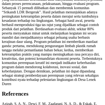
dalam proses perencanaan, pelaksanaan, hingga evaluasi program.
Sebanyak 15 pemudi dilibatkan dan membentuk komunitas
“Srikandi LDR Bergerak”. Hasil pelatihan menunjukkan adanya
peningkatan keterampilan peserta dalam merajut serta tumbuhnya
kesadaran terhadap isu lingkungan. Sebagai hasil awal, peserta
berhasil memproduksi tiga tas rajut yang dijadikan sebagai contoh
produk dari pelatihan. Berdasarkan evaluasi akhir, sekitar 80%
peserta menyatakan minat untuk melanjutkan kegiatan ini secara
mandiri dan menjadikannya sebagai peluang usaha berbasis
kerajinan daur ulang. Program pelatihan ini memberikan manfaat
ganda: pertama, mendukung pengurangan limbah plastik rumah
tangga melalui pemanfaatan bahan bekas; kedua, memberikan
keterampilan praktis yang mampu meningkatkan rasa percaya diri,
kreativitas, dan potensi kemandirian ekonomi peserta. Terbentuknya
komunitas perempuan kreatif ini menjadi indikator keberhasilan
program dalam mendorong kolaborasi, inovasi sosial, dan
keberlanjutan. Dengan demikian, pelatihan ini dapat dipandang
sebagai strategi pemberdayaan perempuan yang relevan sekaligus
kontribusi nyata terhadap pelestarian lingkungan di Desa Lenek
Duren
References
Azizah, S. A. N., Dewi, F. M., Zaafarani, N. A. D., & Eskak, E.