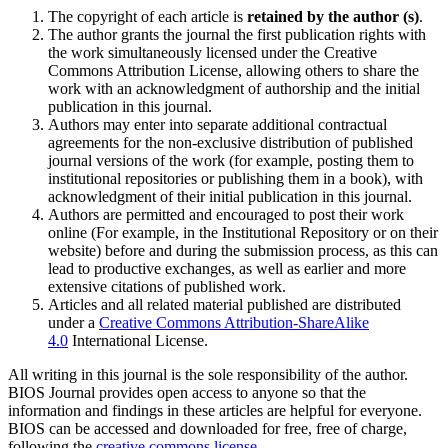
The copyright of each article is
retained by the author (s)
.
The author grants the journal the first publication rights with
the work simultaneously licensed under the Creative
Commons Attribution License, allowing others to share the
work with an acknowledgment of authorship and the initial
publication in this journal.
Authors may enter into separate additional contractual
agreements for the non-exclusive distribution of published
journal versions of the work (for example, posting them to
institutional repositories or publishing them in a book), with
acknowledgment of their initial publication in this journal.
Authors are permitted and encouraged to post their work
online (For example, in the Institutional Repository or on their
website) before and during the submission process, as this can
lead to productive exchanges, as well as earlier and more
extensive citations of published work.
Articles and all related material published are distributed
under a
Creative Commons Attribution-ShareAlike
4.0
International License.
All writing in this journal is the sole responsibility of the author.
BIOS Journal provides open access to anyone so that the
information and findings in these articles are helpful for everyone.
BIOS can be accessed and downloaded for free, free of charge,
following the
creative commons license
.