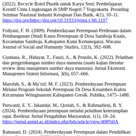
(2022). Recycle Botol Plastik untuk Karya Seni: Pembelajaran
Kreatif Cinta Lingkungan di SMP Negeri 7 Yogyakarta. Prosiding
Seminar Nasional Industri Kerajinan Dan Batik, 4(1), 10–11.
https://doi.org/https://doi.org/10.31933/jemsi.v3i6.1107
Foilyani, F. H. (2009). Pemberdayaan Perempuan Perdesaan dalam
Pembangunan (Studi Kasus Perempuan di Desa Samboja Kuala,
Kecamatan Samboja, Kabupaten Kutai Kertanegara). Wacana
Journal of Social and Humanity Studies, 12(3), 592–608.
Gustiana, R., Hidayat, T., Fauzi, A., & Penulis, K. (2022). Pelatihan
dan pengembangan sumber daya manusia (suatu kajian literatur
review ilmu manajemen sumber daya manusia). Jurnal Ekonomi
Manajemen Sistem Informasi, 3(6), 657–666.
Marofah, S., & Ma’ruf, M. F. (2023). Pemberdayaan Perempuan
Melalui Program Sekolah Perempuan Di Desa Kesamben Kulon
Kecamatan Wringinanom Kabupaten Gresik. Publika, 1475–1488.
Purwanti, E. Y., Iskandar, M., Qoriah, S., & Rahmadieni, R. Y.
(2024). Pemberdayaan perempuan melalui pelatihan keterampilan
rajut. Berdesa: Jurnal Pengabdian Masyarakat, 1(1), 18–24.
https://jurnal.apmd.ac.id/index.php/bds/article/view/408%0A
Ratnasari, D. (2024). Pemberdayaan Perempuan dalam Pendidikan