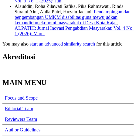
Vol. 3 No. 1 (2025): Juni
Alauddin, Roha Zilawati Safika, Pika Rahmawati, Rinda
Suratul Aini, Aulia Putri, Huzain Jaelani,
Pendampingan dan
pengembangan UMKM disabilitas guna mewujudkan
kemandirian ekonomi masyarakat di Desa Kota Raja
,
ALPATIH: Jurnal Inovasi Pengabdian Masyarakat: Vol. 4 No.
1 (2026): Maret
You may also
start an advanced similarity search
for this article.
Akreditasi
MAIN MENU
Focus and Scope
Editorial Team
Reviewers Team
Author Guidelines