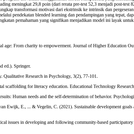
ading meningkat 29,8 poin (dari rerata pre-test 52,3 menjadi post-tes
gkap transformasi motivasi dari ekstrinsik ke intrinsik dan pergeseran
alui pendekatan blended learning dan pendampingan yang tepat, dapat 
ningkatan pemahaman yang signifikan menjadikan model ini layak untuk 
gital age: From charity to empowerment. Journal of Higher Education O
 ed.). Springer.
y. Qualitative Research in Psychology, 3(2), 77-101.
ital scaffolding for literacy education. Educational Technology Resea
suits: Human needs and the self-determination of behavior. Psychologi
an Ewijk, E., ... & Vegelin, C. (2021). Sustainable development goals
ritical issues in developing and following community-based participator