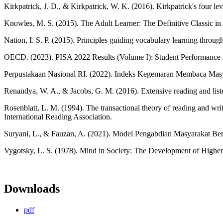
Kirkpatrick, J. D., & Kirkpatrick, W. K. (2016). Kirkpatrick's four le
Knowles, M. S. (2015). The Adult Learner: The Definitive Classic 
Nation, I. S. P. (2015). Principles guiding vocabulary learning thro
OECD. (2023). PISA 2022 Results (Volume I): Student Performance 
Perpustakaan Nasional RI. (2022). Indeks Kegemaran Membaca Masya
Renandya, W. A., & Jacobs, G. M. (2016). Extensive reading and list
Rosenblatt, L. M. (1994). The transactional theory of reading and wri
International Reading Association.
Suryani, L., & Fauzan, A. (2021). Model Pengabdian Masyarakat Berb
Vygotsky, L. S. (1978). Mind in Society: The Development of Higher 
Downloads
pdf