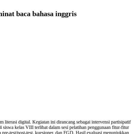
inat baca bahasa inggris
erasi digital. Kegiatan ini dirancang sebagai intervensi partisipatif
wa kelas VIII terlibat dalam sesi pelatihan penggunaan fitur-fitur
 pre-test/post-test, kuesioner, dan FGD. Hasil evaluasi menunjukkan