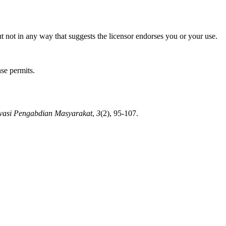
t not in any way that suggests the licensor endorses you or your use.
nse permits.
vasi Pengabdian Masyarakat
,
3
(2), 95-107.