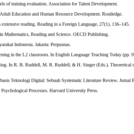
vels of training evaluation. Association for Talent Development.
in Adult Education and Human Resource Development. Routledge.
ugh extensive reading. Reading in a Foreign Language, 27(1), 136–145.
in Mathematics, Reading and Science. OECD Publishing.
rakat Indonesia. Jakarta: Perpusnas.
ening in the L2 classroom. In English Language Teaching Today (pp. 9
ting. In R. B. Ruddell, M. R. Ruddell, & H. Singer (Eds.), Theoretical
asis Teknologi Digital: Sebuah Systematic Literature Review. Jurnal 
Psychological Processes. Harvard University Press.