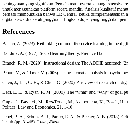
peningkatan yang signifikan. Pemahaman peserta tentang extensive re
untuk menggunakan platform secara mandiri. Analisis kualitatif mengun
berhasil membuktikan bahwa ER Central, ketika diimplementasikan mel
digital siswa di daerah pinggiran. Tingkat adopsi yang tinggi dan pe
References
Baltacı, A. (2023). Rethinking community service learning in the di
Bandura, A. (1977). Social learning theory. Prentice Hall.
Branch, R. M. (2020). Instructional design: The ADDIE approach (2nd
Braun, V., & Clarke, V. (2006). Using thematic analysis in psycholog
Chen, J., Lin, C. H., & Chen, G. (2020). A review of research on dig
Deci, E. L., & Ryan, R. M. (2000). The "what" and "why" of goal pur
Gupta, J., Bavinck, M., Ros-Tonen, M., Asubonteng, K., Bosch, H., v
Politics, Law and Economics, 21, 1-10.
Israel, B. A., Schulz, A. J., Parker, E. A., & Becker, A. B. (2018). C
health (pp. 31-46). Jossey-Bass