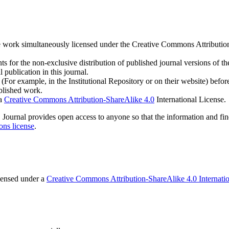
h the work simultaneously licensed under the Creative Commons Attribut
s for the non-exclusive distribution of published journal versions of the
 publication in this journal.
For example, in the Institutional Repository or on their website) befor
ublished work.
 a
Creative Commons Attribution-ShareAlike 4.0
International License.
IOS Journal provides open access to anyone so that the information and fi
ns license
.
icensed under a
Creative Commons Attribution-ShareAlike 4.0 Internati