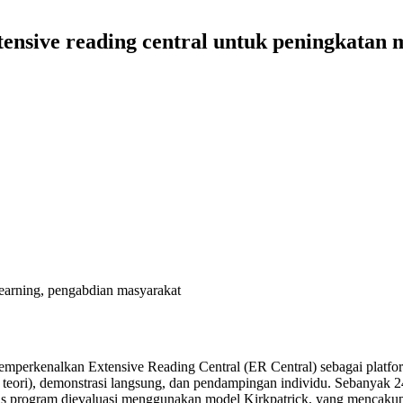
ensive reading central untuk peningkatan m
 learning, pengabdian masyarakat
erkenalkan Extensive Reading Central (ER Central) sebagai platform lit
i), demonstrasi langsung, dan pendampingan individu. Sebanyak 24 sis
itas program dievaluasi menggunakan model Kirkpatrick, yang mencakup