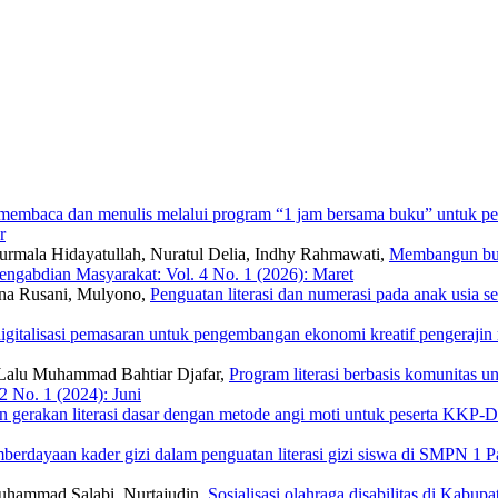
i membaca dan menulis melalui program “1 jam bersama buku” untuk pe
r
Nurmala Hidayatullah, Nuratul Delia, Indhy Rahmawati,
Membangun buday
ngabdian Masyarakat: Vol. 4 No. 1 (2026): Maret
Irna Rusani, Mulyono,
Penguatan literasi dan numerasi pada anak usia
igitalisasi pemasaran untuk pengembangan ekonomi kreatif pengeraji
, Lalu Muhammad Bahtiar Djafar,
Program literasi berbasis komunitas 
 No. 1 (2024): Juni
an gerakan literasi dasar dengan metode angi moti untuk peserta KKP
berdayaan kader gizi dalam penguatan literasi gizi siswa di SMPN 1
Muhammad Salabi, Nurtajudin,
Sosialisasi olahraga disabilitas di Kab