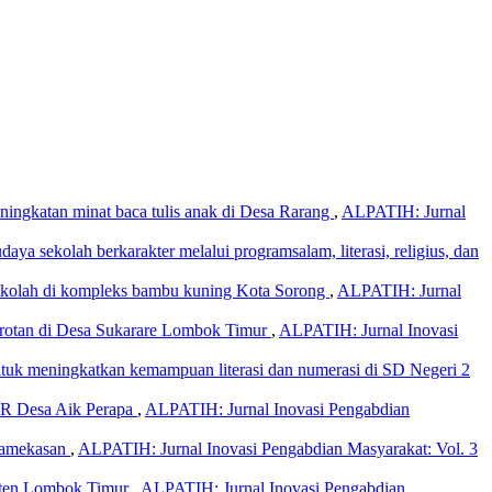
ningkatan minat baca tulis anak di Desa Rarang
,
ALPATIH: Jurnal
a sekolah berkarakter melalui programsalam, literasi, religius, dan
 sekolah di kompleks bambu kuning Kota Sorong
,
ALPATIH: Jurnal
n rotan di Desa Sukarare Lombok Timur
,
ALPATIH: Jurnal Inovasi
untuk meningkatkan kemampuan literasi dan numerasi di SD Negeri 2
-DR Desa Aik Perapa
,
ALPATIH: Jurnal Inovasi Pengabdian
 Pamekasan
,
ALPATIH: Jurnal Inovasi Pengabdian Masyarakat: Vol. 3
upaten Lombok Timur
,
ALPATIH: Jurnal Inovasi Pengabdian