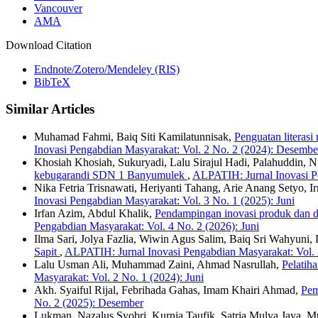
Vancouver
AMA
Download Citation
Endnote/Zotero/Mendeley (RIS)
BibTeX
Similar Articles
Muhamad Fahmi, Baiq Siti Kamilatunnisak,
Penguatan literas
Inovasi Pengabdian Masyarakat: Vol. 2 No. 2 (2024): Desembe
Khosiah Khosiah, Sukuryadi, Lalu Sirajul Hadi, Palahuddin, 
kebugarandi SDN 1 Banyumulek
,
ALPATIH: Jurnal Inovasi Pe
Nika Fetria Trisnawati, Heriyanti Tahang, Arie Anang Setyo, 
Inovasi Pengabdian Masyarakat: Vol. 3 No. 1 (2025): Juni
Irfan Azim, Abdul Khalik,
Pendampingan inovasi produk dan d
Pengabdian Masyarakat: Vol. 4 No. 2 (2026): Juni
Ilma Sari, Jolya Fazlia, Wiwin Agus Salim, Baiq Sri Wahyuni
Sapit
,
ALPATIH: Jurnal Inovasi Pengabdian Masyarakat: Vol. 2
Lalu Usman Ali, Muhammad Zaini, Ahmad Nasrullah,
Pelatih
Masyarakat: Vol. 2 No. 1 (2024): Juni
Akh. Syaiful Rijal, Febrihada Gahas, Imam Khairi Ahmad,
Pem
No. 2 (2025): Desember
Lukman, Nazalus Syobri, Kurnia Taufik, Satria Mulya Jaya, 