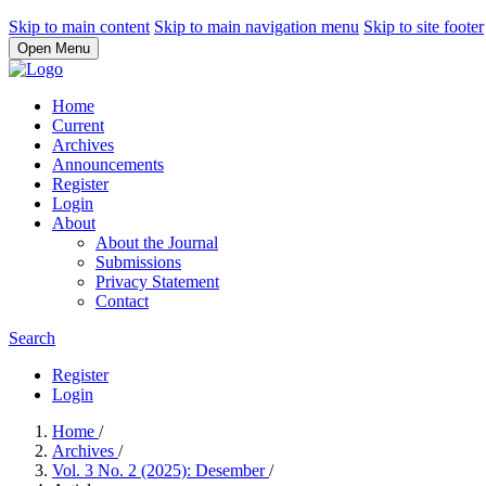
Skip to main content
Skip to main navigation menu
Skip to site footer
Open Menu
Home
Current
Archives
Announcements
Register
Login
About
About the Journal
Submissions
Privacy Statement
Contact
Search
Register
Login
Home
/
Archives
/
Vol. 3 No. 2 (2025): Desember
/