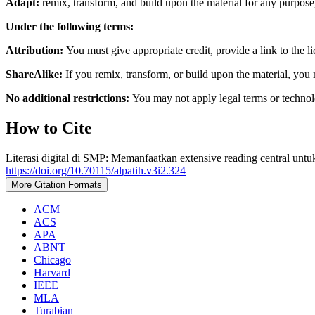
Adapt:
remix, transform, and build upon the material for any purpos
Under the following terms:
Attribution:
You must give appropriate credit, provide a link to the 
ShareAlike:
If you remix, transform, or build upon the material, you 
No additional restrictions:
You may not apply legal terms or technolo
How to Cite
Literasi digital di SMP: Memanfaatkan extensive reading central untu
https://doi.org/10.70115/alpatih.v3i2.324
More Citation Formats
ACM
ACS
APA
ABNT
Chicago
Harvard
IEEE
MLA
Turabian