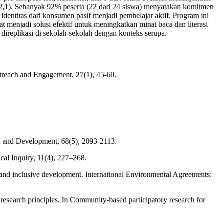
t 82,1). Sebanyak 92% peserta (22 dari 24 siswa) menyatakan komitmen
 identitas dari konsumen pasif menjadi pembelajar aktif. Program ini
menjadi solusi efektif untuk meningkatkan minat baca dan literasi
direplikasi di sekolah-sekolah dengan konteks serupa.
utreach and Engagement, 27(1), 45-60.
rch and Development, 68(5), 2093-2113.
cal Inquiry, 11(4), 227–268.
 and inclusive development. International Environmental Agreements:
y research principles. In Community-based participatory research for