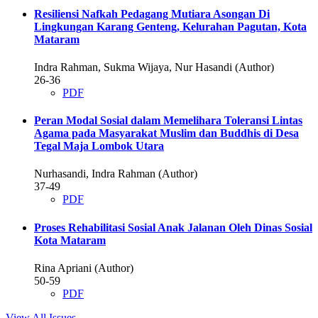
Resiliensi Nafkah Pedagang Mutiara Asongan Di
Lingkungan Karang Genteng, Kelurahan Pagutan, Kota
Mataram
Indra Rahman, Sukma Wijaya, Nur Hasandi (Author)
26-36
PDF
Peran Modal Sosial dalam Memelihara Toleransi Lintas
Agama pada Masyarakat Muslim dan Buddhis di Desa
Tegal Maja Lombok Utara
Nurhasandi, Indra Rahman (Author)
37-49
PDF
Proses Rehabilitasi Sosial Anak Jalanan Oleh Dinas Sosial
Kota Mataram
Rina Apriani (Author)
50-59
PDF
View All Issues