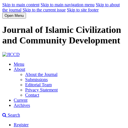
Skip to main content
Skip to main navigation menu
Skip to about
the journal
Skip to the current issue
Skip to site footer
Open Menu
Journal of Islamic Civilization
and Community Development
Menu
About
About the Journal
Submissions
Editorial Team
Privacy Statement
Contact
Current
Archives
Search
Register