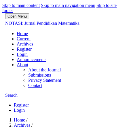
Skip to main content
Skip to main navigation menu
Skip to site
footer
Open Menu
NOTASI: Jurnal Pendidikan Matematika
Home
Current
Archives
Register
Login
Announcements
About
About the Journal
Submissions
Privacy Statement
Contact
Search
Register
Login
Home
/
Archives
/