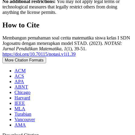
No additional restrictions:
You may not apply legal terms or
technological measures that legally restrict others from doing
anything the license permits.
How to Cite
Membangun pemahaman soal cerita matematika siswa kelas I SDN
Jogosatru dengan menerapkan model STAD. (2023).
NOTASI:
Jurnal Pendidikan Matematika
,
1
(1), 39-51.
https://doi.org/10.70115/notasi.v1i1.39
More Citation Formats
ACM
ACS
APA
ABNT
Chicago
Harvard
IEEE
MLA
Turabian
Vancouver
AMA