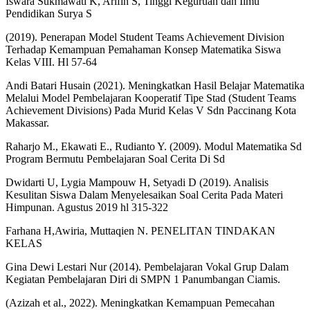
Iswara Sukmawati K, Arifin S, Tinggi Keguruan dan Ilmu
Pendidikan Surya S
(2019). Penerapan Model Student Teams Achievement Division
Terhadap Kemampuan Pemahaman Konsep Matematika Siswa
Kelas VIII. Hl 57-64
Andi Batari Husain (2021). Meningkatkan Hasil Belajar Matematika
Melalui Model Pembelajaran Kooperatif Tipe Stad (Student Teams
Achievement Divisions) Pada Murid Kelas V Sdn Paccinang Kota
Makassar.
Raharjo M., Ekawati E., Rudianto Y. (2009). Modul Matematika Sd
Program Bermutu Pembelajaran Soal Cerita Di Sd
Dwidarti U, Lygia Mampouw H, Setyadi D (2019). Analisis
Kesulitan Siswa Dalam Menyelesaikan Soal Cerita Pada Materi
Himpunan. Agustus 2019 hl 315-322
Farhana H,Awiria, Muttaqien N. PENELITAN TINDAKAN
KELAS
Gina Dewi Lestari Nur (2014). Pembelajaran Vokal Grup Dalam
Kegiatan Pembelajaran Diri di SMPN 1 Panumbangan Ciamis.
(Azizah et al., 2022). Meningkatkan Kemampuan Pemecahan