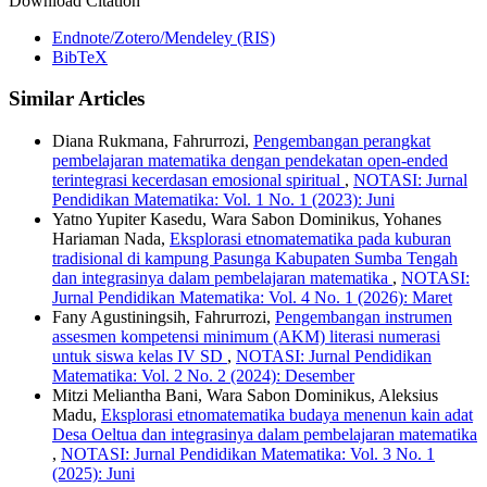
Download Citation
Endnote/Zotero/Mendeley (RIS)
BibTeX
Similar Articles
Diana Rukmana, Fahrurrozi,
Pengembangan perangkat
pembelajaran matematika dengan pendekatan open-ended
terintegrasi kecerdasan emosional spiritual
,
NOTASI: Jurnal
Pendidikan Matematika: Vol. 1 No. 1 (2023): Juni
Yatno Yupiter Kasedu, Wara Sabon Dominikus, Yohanes
Hariaman Nada,
Eksplorasi etnomatematika pada kuburan
tradisional di kampung Pasunga Kabupaten Sumba Tengah
dan integrasinya dalam pembelajaran matematika
,
NOTASI:
Jurnal Pendidikan Matematika: Vol. 4 No. 1 (2026): Maret
Fany Agustiningsih, Fahrurrozi,
Pengembangan instrumen
assesmen kompetensi minimum (AKM) literasi numerasi
untuk siswa kelas IV SD
,
NOTASI: Jurnal Pendidikan
Matematika: Vol. 2 No. 2 (2024): Desember
Mitzi Meliantha Bani, Wara Sabon Dominikus, Aleksius
Madu,
Eksplorasi etnomatematika budaya menenun kain adat
Desa Oeltua dan integrasinya dalam pembelajaran matematika
,
NOTASI: Jurnal Pendidikan Matematika: Vol. 3 No. 1
(2025): Juni