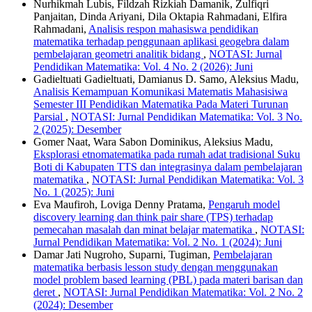
Nurhikmah Lubis, Fildzah Rizkiah Damanik, Zulfiqri
Panjaitan, Dinda Ariyani, Dila Oktapia Rahmadani, Elfira
Rahmadani,
Analisis respon mahasiswa pendidikan
matematika terhadap penggunaan aplikasi geogebra dalam
pembelajaran geometri analitik bidang
,
NOTASI: Jurnal
Pendidikan Matematika: Vol. 4 No. 2 (2026): Juni
Gadieltuati Gadieltuati, Damianus D. Samo, Aleksius Madu,
Analisis Kemampuan Komunikasi Matematis Mahasisiwa
Semester III Pendidikan Matematika Pada Materi Turunan
Parsial
,
NOTASI: Jurnal Pendidikan Matematika: Vol. 3 No.
2 (2025): Desember
Gomer Naat, Wara Sabon Dominikus, Aleksius Madu,
Eksplorasi etnomatematika pada rumah adat tradisional Suku
Boti di Kabupaten TTS dan integrasinya dalam pembelajaran
matematika
,
NOTASI: Jurnal Pendidikan Matematika: Vol. 3
No. 1 (2025): Juni
Eva Maufiroh, Loviga Denny Pratama,
Pengaruh model
discovery learning dan think pair share (TPS) terhadap
pemecahan masalah dan minat belajar matematika
,
NOTASI:
Jurnal Pendidikan Matematika: Vol. 2 No. 1 (2024): Juni
Damar Jati Nugroho, Suparni, Tugiman,
Pembelajaran
matematika berbasis lesson study dengan menggunakan
model problem based learning (PBL) pada materi barisan dan
deret
,
NOTASI: Jurnal Pendidikan Matematika: Vol. 2 No. 2
(2024): Desember