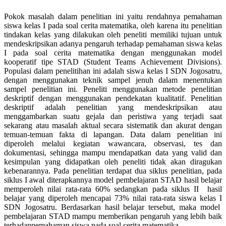
Pokok masalah dalam penelitian ini yaitu rendahnya pemahaman
siswa kelas I pada soal cerita matematika, oleh karena itu penelitian
tindakan kelas yang dilakukan oleh peneliti memiliki tujuan untuk
mendeskripsikan adanya pengaruh terhadap pemahaman siswa kelas
I pada soal cerita matematika dengan menggunakan model
kooperatif tipe STAD (Student Teams Achievement Divisions).
Populasi dalam penelitihan ini adalah siswa kelas I SDN Jogosatru,
dengan menggunakan teknik sampel jenuh dalam menentukan
sampel penelitian ini. Peneliti menggunakan metode penelitian
deskriptif dengan menggunakan pendekatan kualitatif. Penelitian
deskriptif adalah penelitian yang mendeskripsikan atau
menggambarkan suatu gejala dan peristiwa yang terjadi saat
sekarang atau masalah aktual secara sistematik dan akurat dengan
temuan-temuan fakta di lapangan. Data dalam penelitian ini
diperoleh melalui kegiatan wawancara, observasi, tes dan
dokumentasi, sehingga mampu mendapatkan data yang valid dan
kesimpulan yang didapatkan oleh peneliti tidak akan diragukan
kebenarannya. Pada penelitian terdapat dua siklus penelitian, pada
siklus I awal diterapkannya model pembelajaran STAD hasil belajar
memperoleh nilai rata-rata 60% sedangkan pada siklus II hasil
belajar yang diperoleh mencapai 73% nilai rata-rata siswa kelas I
SDN Jogosatru. Berdasarkan hasil belajar tersebut, maka model
pembelajaran STAD mampu memberikan pengaruh yang lebih baik
terhadappemahaman siswa pada soal cerita matematika.