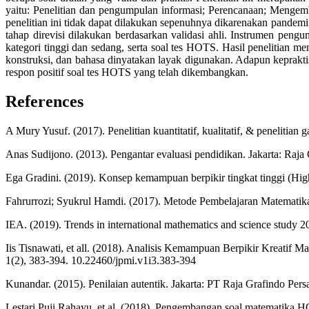
yaitu: Penelitian dan pengumpulan informasi; Perencanaan; Menge
penelitian ini tidak dapat dilakukan sepenuhnya dikarenakan pandem
tahap direvisi dilakukan berdasarkan validasi ahli. Instrumen pen
kategori tinggi dan sedang, serta soal tes HOTS. Hasil penelitian me
konstruksi, dan bahasa dinyatakan layak digunakan. Adapun kepraktis
respon positif soal tes HOTS yang telah dikembangkan.
References
A Mury Yusuf. (2017). Penelitian kuantitatif, kualitatif, & penelitia
Anas Sudijono. (2013). Pengantar evaluasi pendidikan. Jakarta: Raja
Ega Gradini. (2019). Konsep kemampuan berpikir tingkat tinggi (Hig
Fahrurrozi; Syukrul Hamdi. (2017). Metode Pembelajaran Matematik
IEA. (2019). Trends in international mathematics and science study 2
Iis Tisnawati, et all. (2018). Analisis Kemampuan Berpikir Kreatif 
1(2), 383-394. 10.22460/jpmi.v1i3.383-394
Kunandar. (2015). Penilaian autentik. Jakarta: PT Raja Grafindo Pers
Lestari Puji Rahayu, et al. (2018). Pengembangan soal matematika HO