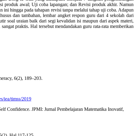
i produk awal; Uji coba lapangan; dan Revisi produk akhir. Namun
n ini hingga pada tahapan revisi tanpa melalui tahap uji coba. Adapun
khusus dan tambahan, lembar angket respon guru dari 4 sekolah dari
ir soal uraian baik dari segi kevalidan isi maupun dari aspek materi,
i sangat praktis. Hal tersebut mendandakan guru rata-rata memberikan
meracy, 6(2), 189–203.
es/iea/timss/2019
Self Confidence. JPMI: Jurnal Pembelajaran Matematika Inovatif,
5(2). Hal 117-125