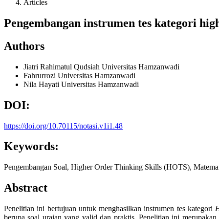
Articles
Pengembangan instrumen tes kategori hig
Authors
Jiatri Rahimatul Qudsiah
Universitas Hamzanwadi
Fahrurrozi
Universitas Hamzanwadi
Nila Hayati
Universitas Hamzanwadi
DOI:
https://doi.org/10.70115/notasi.v1i1.48
Keywords:
Pengembangan Soal, Higher Order Thinking Skills (HOTS), Matem
Abstract
Penelitian ini bertujuan untuk menghasilkan instrumen tes kategori
H
berupa soal uraian yang valid dan praktis. Penelitian ini merup