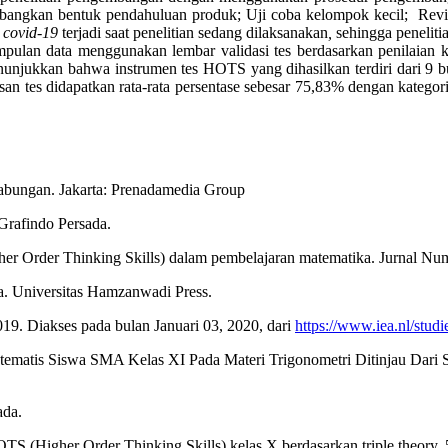
mbangkan bentuk pendahuluan produk; Uji coba kelompok kecil; Revis
i
covid-19
terjadi saat penelitian sedang dilaksanakan
,
sehingga penelitia
gumpulan data menggunakan lembar validasi tes berdasarkan penilaian 
nunjukkan bahwa instrumen tes HOTS yang dihasilkan terdiri dari 9 but
an tes didapatkan rata-rata persentase sebesar 75,83% dengan kategor
n gabungan. Jakarta: Prenadamedia Group
 Grafindo Persada.
her Order Thinking Skills) dalam pembelajaran matematika. Jurnal Nu
a. Universitas Hamzanwadi Press.
019. Diakses pada bulan Januari 03, 2020, dari
https://www.iea.nl/studi
Matematis Siswa SMA Kelas XI Pada Materi Trigonometri Ditinjau Dari 
ada.
TS (Higher Order Thinking Skills) kelas X berdasarkan triple theory. 