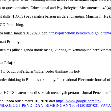
tems or questionnaires. Educational and Psychological Measurement, 40(
ng skills (HOTS) pada materi barisan an deret bilangan. Majamath. 1(2)
ECD Publishing.
a bulan Januari 01, 2020, dari
https://puspendik.kemdikbud.go.id/tent
rt Printing.
umen tes pilihan ganda untuk mengukur tingkat kemampuan berpikir mat
ka Pelajar.
1–5. cdl.org/articles/higher-order-thinking-its-hot/
order thinking in Bloom’s taxonomy. International Electronic Journal o
kter HOTS matematika di sekolah menengah pertama. Jurnal Penelitian 
mbil pada bulan maret 10, 2020 dari
https://www.google.com/url?
i/FIP/JUR._PSIKOLOGI_PEND_DAN_BIMBINGAN/195911301987031-