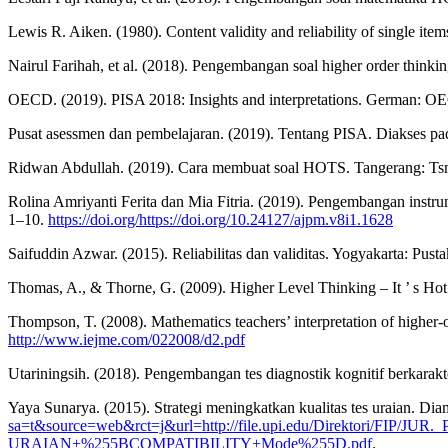
Lewis R. Aiken. (1980). Content validity and reliability of single i
Nairul Farihah, et al. (2018). Pengembangan soal higher order thinki
OECD. (2019). PISA 2018: Insights and interpretations. German: O
Pusat asessmen dan pembelajaran. (2019). Tentang PISA. Diakses pad
Ridwan Abdullah. (2019). Cara membuat soal HOTS. Tangerang: Tsma
Rolina Amriyanti Ferita dan Mia Fitria. (2019). Pengembangan instr
1–10.
https://doi.org/https://doi.org/10.24127/ajpm.v8i1.1628
Saifuddin Azwar. (2015). Reliabilitas dan validitas. Yogyakarta: Pusta
Thomas, A., & Thorne, G. (2009). Higher Level Thinking – It ’ s Hot ! 
Thompson, T. (2008). Mathematics teachers’ interpretation of higher-
http://www.iejme.com/022008/d2.pdf
Utariningsih. (2018). Pengembangan tes diagnostik kognitif berkara
Yaya Sunarya. (2015). Strategi meningkatkan kualitas tes uraian. Dia
sa=t&source=web&rct=j&url=http://file.upi.edu/Direktor
URAIAN+%255BCOMPATIBILITY+Mode%255D.pdf
.