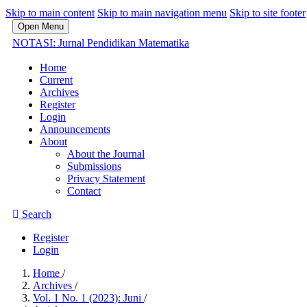
Skip to main content
Skip to main navigation menu
Skip to site footer
Open Menu
NOTASI: Jurnal Pendidikan Matematika
Home
Current
Archives
Register
Login
Announcements
About
About the Journal
Submissions
Privacy Statement
Contact
Search
Register
Login
Home
/
Archives
/
Vol. 1 No. 1 (2023): Juni
/